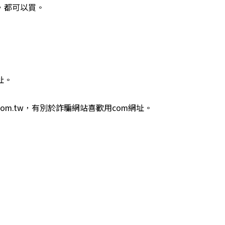
，都可以買。
址。
m.tw，有別於詐騙網站喜歡用com網址。