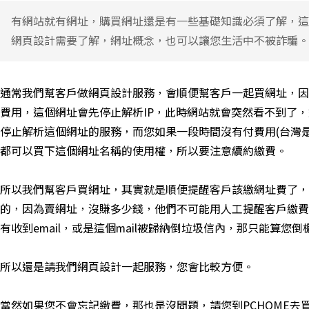
有網站就有網址，購買網址還是有一些基礎知識必須了解，這
網頁設計需要了解，網址概念，也可以讓您生活中不被詐騙。
通常我們幫客戶做網頁設計服務，會順便幫客戶一起買網址，因
費用，這個網址會先停止解析IP，此時網站就會突然看不到了
停止解析這個網址的服務，而您如果一段時間沒有付費用(台灣
都可以買下這個網址名稱的使用權，所以要注意續約繳費。
所以我們幫客戶買網址，其實就是順便提醒客戶該繳網址費了，
的，因為賣網址，沒賺多少錢，他們不可能用人工提醒客戶繳費，
有收到email，或是這個mail被歸納倒垃圾信內，那只能算您
所以還是請我們網頁設計一起服務，您會比較方便。
當然如果您不會忘記繳費，那也是沒問題，請您到PCHOME去