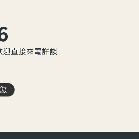
6
歡迎直接來電詳談
您