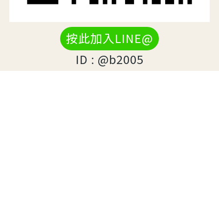
按此加入LINE@
ID : @b2005
欣設計 / 尚揚科技有限公司 / 台北網頁設計公司
新北市中和區建康路65號8樓(中和交流道附近)
台北 02-8221-2516
service@syis.com.tw
LINEID: @B2005
模組化網頁設計