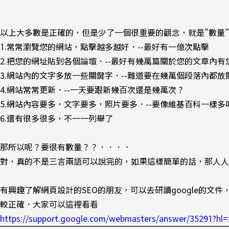
以上大多數是正確的，但是少了一個很重要的觀念，就是”數量
1.常常瀏覽您的網站，點擊越多越好．--最好有一億次點擊
2.把您的網址貼到各個論壇．--最好有幾萬篇關於您的文章內
3.網站內的文字多放一些關鍵字．--難道要在幾萬個段落內都放
4.網站常常更新．--一天要跟新幾百次還是幾萬次？
5.網站內容要多，文字要多，照片要多．--要像維基百科一樣多
6.還有很多很多，不一一列舉了
那所以呢？要很有數量？？．．．．
對，真的不是三言兩語可以說完的，如果這樣簡單的話，那人人網
有興趣了解網頁設計的SEO的朋友，可以去研讀google的文件，g
較正確．大家可以這裡看看
https://support.google.com/webmasters/answer/35291?hl=