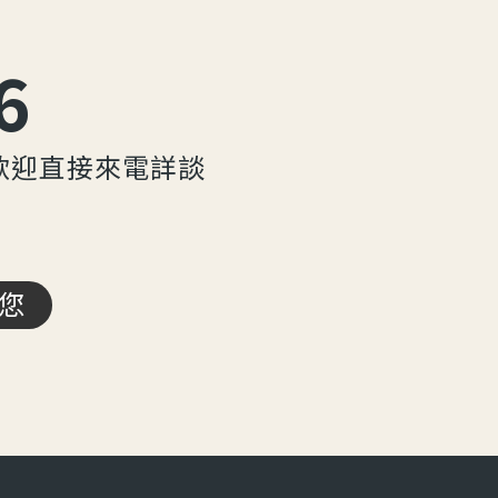
6
歡迎直接來電詳談
您