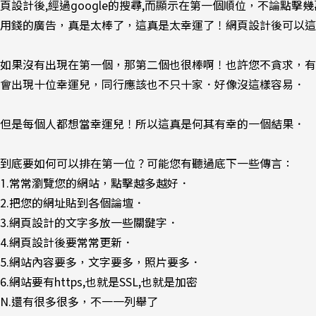
頁設計後,經過google的搜尋,而顯示在第一個順位，不論點
用錢的廣告，真是太棒了，這真是太幸運了！網頁設計後可以這樣
如果沒有出現在第一個，那第二個也很棒啊！也許您不貪求，有
會出現十位幸運兒，同行應該也不只十家．好像沒這樣容易．
但是每個人都想當幸運兒！所以這真是何其有幸的一個結果．
到底要如何可以排在第一位？可能您有聽過底下一些傳言：
1.常常瀏覽您的網站，點擊越多越好．
2.把您的網址貼到各個論壇．
3.網頁設計的文字多放一些關鍵字．
4.網頁設計後要常常更新．
5.網站內容要多，文字要多，照片要多．
6.網站要有https,也就是SSL,也就是加密
N.還有很多很多，不一一列舉了